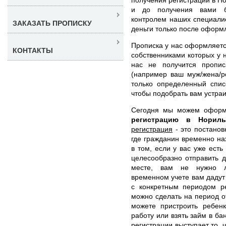
и до получения вами бл
контролем наших специали
ЗАКАЗАТЬ ПРОПИСКУ
деньги только после оформ
Прописка у нас оформляетс
КОНТАКТЫ
собственниками которых у н
нас не получится пропис
(например ваш муж/жена/р
только определенный спис
чтобы подобрать вам устра
Сегодня мы можем офор
регистрацию в Норил
регистрация
- это постанов
где гражданин временно на
в том, если у вас уже ест
целесообразно отправить д
месте, вам не нужно л
временном учете вам дадут
с конкретным периодом ре
можно сделать на период от
можете пристроить ребенк
работу или взять займ в ба
регистрации выступает то, 