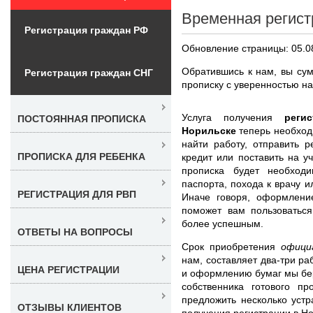
Временная регист
Регистрация граждан РФ
Обновление страницы: 05.0
Обратившись к нам, вы сум
Регистрация граждан СНГ
прописку с уверенностью на
Услуга получения
реги
ПОСТОЯННАЯ ПРОПИСКА
Норильске
теперь необход
найти работу, отправить р
ПРОПИСКА ДЛЯ РЕБЕНКА
кредит или поставить на у
прописка будет необход
паспорта, похода к врачу 
РЕГИСТРАЦИЯ ДЛЯ РВП
Иначе говоря, оформлени
поможет вам пользоватьс
более успешным.
ОТВЕТЫ НА ВОПРОСЫ
Срок приобретения
офици
нам, составляет два-три ра
ЦЕНА РЕГИСТРАЦИИ
и оформлению бумаг мы бер
собственника готового п
предложить несколько уст
ОТЗЫВЫ КЛИЕНТОВ
получения регистрации в Н