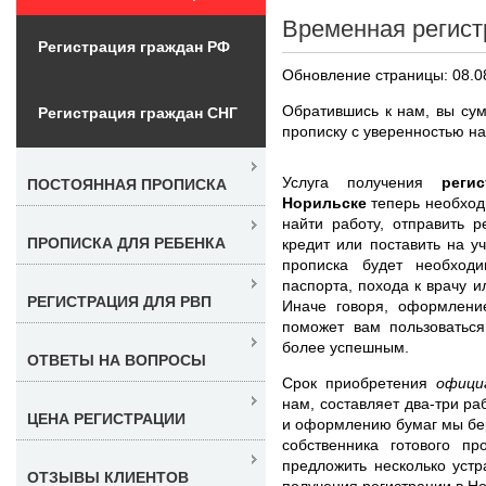
Временная регист
Регистрация граждан РФ
Обновление страницы: 08.0
Обратившись к нам, вы сум
Регистрация граждан СНГ
прописку с уверенностью на
Услуга получения
реги
ПОСТОЯННАЯ ПРОПИСКА
Норильске
теперь необход
найти работу, отправить р
ПРОПИСКА ДЛЯ РЕБЕНКА
кредит или поставить на у
прописка будет необход
паспорта, похода к врачу 
РЕГИСТРАЦИЯ ДЛЯ РВП
Иначе говоря, оформлени
поможет вам пользоватьс
более успешным.
ОТВЕТЫ НА ВОПРОСЫ
Срок приобретения
офици
нам, составляет два-три ра
ЦЕНА РЕГИСТРАЦИИ
и оформлению бумаг мы бер
собственника готового п
предложить несколько уст
ОТЗЫВЫ КЛИЕНТОВ
получения регистрации в Н