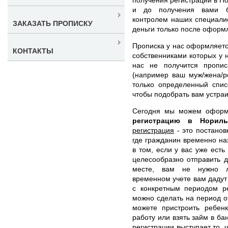
и до получения вами бл
контролем наших специали
ЗАКАЗАТЬ ПРОПИСКУ
деньги только после оформ
Прописка у нас оформляетс
КОНТАКТЫ
собственниками которых у н
нас не получится пропис
(например ваш муж/жена/р
только определенный спис
чтобы подобрать вам устра
Сегодня мы можем офор
регистрацию в Норил
регистрация
- это постанов
где гражданин временно на
в том, если у вас уже ест
целесообразно отправить д
месте, вам не нужно л
временном учете вам дадут
с конкретным периодом ре
можно сделать на период от
можете пристроить ребенк
работу или взять займ в ба
регистрации выступает то, 